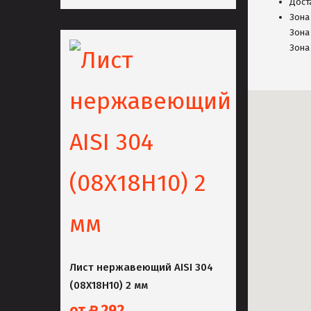
Дост
Зон
Зон
Зон
Лист нержавеющий AISI 304
(08Х18Н10) 2 мм
от
292