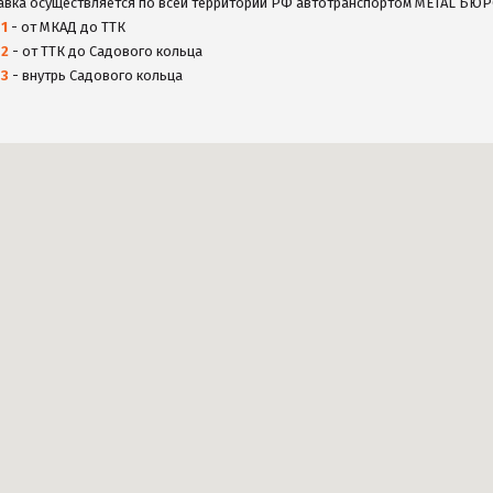
авка осуществляется по всей территории РФ автотранспортом METAL БЮР
а
1
- от МКАД до ТТК
а
2
- от ТТК до Садового кольца
а
3
- внутрь Садового кольца