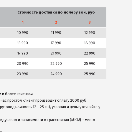
Стоимость доставки по номеру зон, руб
1
2
3
10 990
11 990
12 990
13 990
17 990
18 990
17 990
21 990
22 990
20 990
22 990
25 990
23 990
24 990
25 990
 и более клиентам
й час простоя клиент производит оплату 2000 руб
узоподъемность 12 - 25 тн), условия и цены уточняйте у
идуально и зависимости от расстояния (МКАД - место