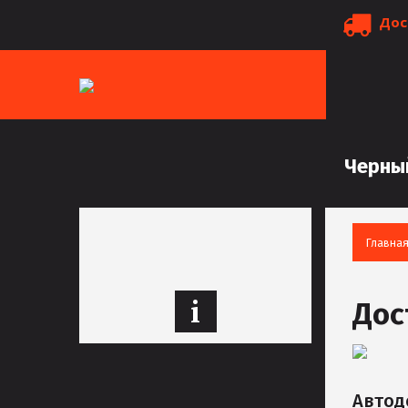
Дос
Черны
Главна
i
Дос
Автод