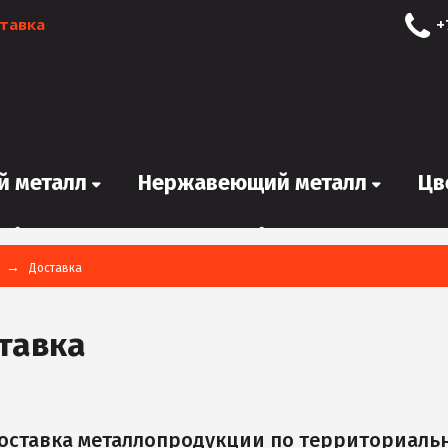
тавка
+
й металл
Нержавеющий металл
Цв
я
Доставка
тавка
оставка металлопродукции по территориаль