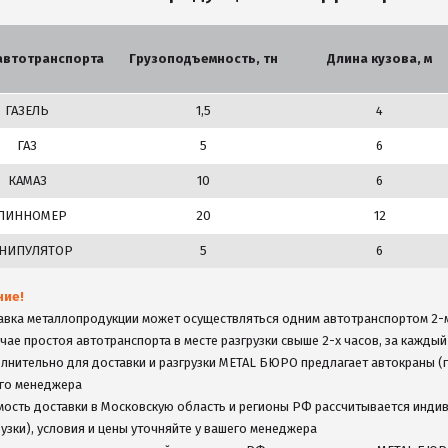
автотранспорта
Грузоподъемность, тн
Длина кузова, м
ГАЗЕЛЬ
1,5
4
ГАЗ
5
6
КАМАЗ
10
6
ЛИННОМЕР
20
12
НИПУЛЯТОР
5
6
ние!
авка металлопродукции может осуществляться одним автотранспортом 2-м
учае простоя автотранспорта в месте разгрузки свыше 2-х часов, за кажды
лнительно для доставки и разгрузки METAL БЮРО предлагает автокраны (гр
го менеджера
мость доставки в Московскую область и регионы РФ рассчитывается индив
рузки), условия и цены уточняйте у вашего менеджера