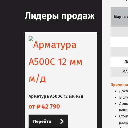
Лидеры продаж
Марка 
Д
МА
Примеча
Дост
Арматура А500С 12 мм м/д
В сл
Допо
от
42 790
ваше
Стои
Перейти
разг