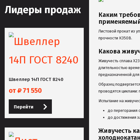
Лидеры продаж
Каким требов
применяемый
Листовой прокат из у
прочности К350В.
Какова живуч
Живучесть сплава Х23Ю
длительностью времен
предназначенной для 
Швеллер 14П ГОСТ 8240
Образец подвергается
от
71 550
проводятся циклами: 
Испытание на живучес
Перейти
до перегорания 
до достижения з
Живучесть ка
холодноката