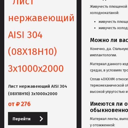
Живучесть плющеной л
холоднокатаной:
живучесть плюще
живучесть холод
Можно ли вас
Конечно, да. Стальну
имплантологии.
Материал данного изд
средах, в условиях т
Сплав 40КХНМ относит
термомеханической о
Лист нержавеющий AISI 304
высокой упругостью 
(08Х18Н10) 3х1000х2000
от
276
Имеются ли о
обыкновенног
Перейти
Материал ленты, выпо
у отожженной: