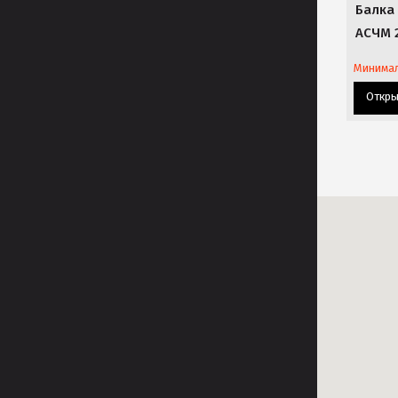
Балка 
АСЧМ 
Минима
Откр