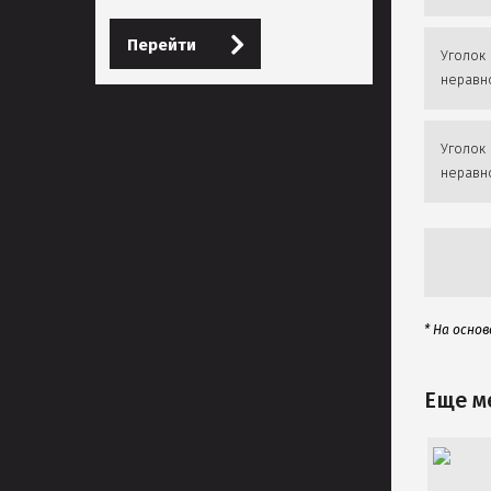
Перейти
Уголок 
неравн
Уголок 
неравн
* На осно
Еще м