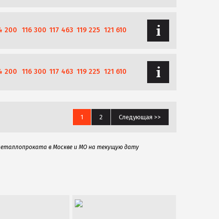
4 200
116 300
117 463
119 225
121 610
4 200
116 300
117 463
119 225
121 610
1
2
Следующая >>
металлопроката в Москве и МО на текущую дату