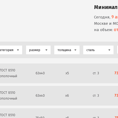
Минимал
9 а
Сегодня,
Москве и М
от
на объем:
атегория
размер
толщина
сталь
ГОСТ 8510
7
63х40
х5
ст. 3
ополочный
ГОСТ 8510
7
63х40
х6
ст. 3
ополочный
ГОСТ 8510
7
75х50
х5
ст. 3