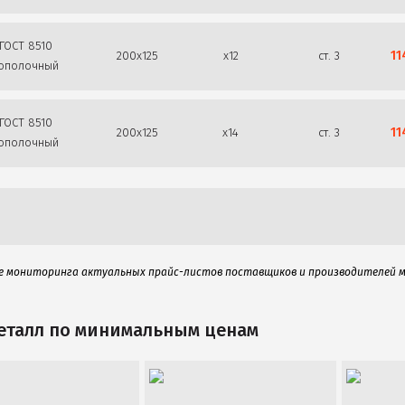
ГОСТ 8510
11
200х125
х12
ст. 3
ополочный
ГОСТ 8510
11
200х125
х14
ст. 3
ополочный
ве мониторинга актуальных прайс-листов поставщиков и производителей 
еталл по минимальным ценам