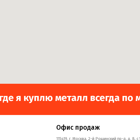
 где я куплю металл всегда п
Офис продаж
115419, г. Москва, 2-й Рощинский пр-д, д. 8, c 